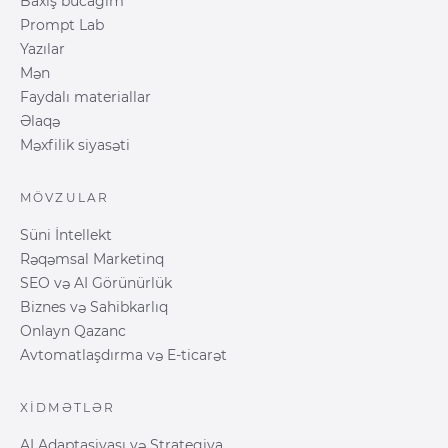
Baxış bucağım
Prompt Lab
Yazılar
Mən
Faydalı materiallar
Əlaqə
Məxfilik siyasəti
MÖVZULAR
Süni İntellekt
Rəqəmsal Marketinq
SEO və AI Görünürlük
Biznes və Sahibkarlıq
Onlayn Qazanc
Avtomatlaşdırma və E-ticarət
XIDMƏTLƏR
AI Adaptasiyası və Strategiya