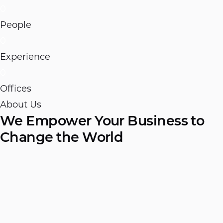
0
People
0
Experience
0
Offices
About Us
We Empower Your Business to
Change the World