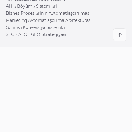
AI ilə Böyümə Sistemləri
Biznes Proseslərinin Avtomatlaşdırılması
Marketinq Avtomatlaşdırma Arxitekturası
Gəlir və Konversiya Sistemləri
SEO · AEO · GEO Strategiyası
SOSIAL
LinkedIn
Instagram
Facebook
YouTube
© 2026 Anar Rustamli. Bütün hüquqlar qorunur. Dizayn: Anar
Rustamli