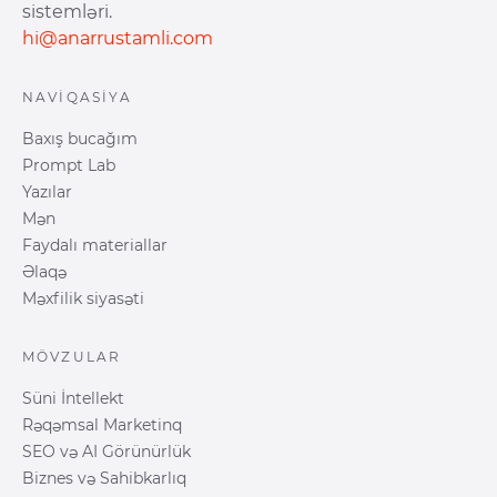
sistemləri.
hi@anarrustamli.com
NAVIQASIYA
Baxış bucağım
Prompt Lab
Yazılar
Mən
Faydalı materiallar
Əlaqə
Məxfilik siyasəti
MÖVZULAR
Süni İntellekt
Rəqəmsal Marketinq
SEO və AI Görünürlük
Biznes və Sahibkarlıq