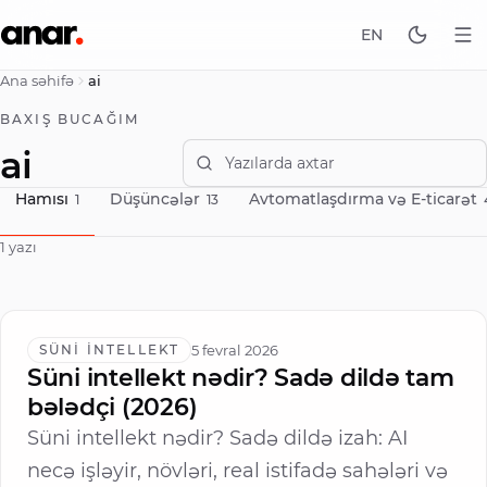
EN
Ana səhifə
ai
BAXIŞ BUCAĞIM
ai
Hamısı
Düşüncələr
Avtomatlaşdırma və E-ticarət
1
13
1
yazı
5 fevral 2026
SÜNI İNTELLEKT
Süni intellekt nədir? Sadə dildə tam
bələdçi (2026)
Süni intellekt nədir? Sadə dildə izah: AI
necə işləyir, növləri, real istifadə sahələri və