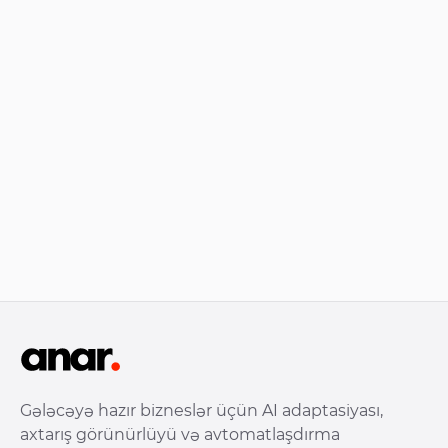
Gələcəyə hazır bizneslər üçün AI adaptasiyası,
axtarış görünürlüyü və avtomatlaşdırma