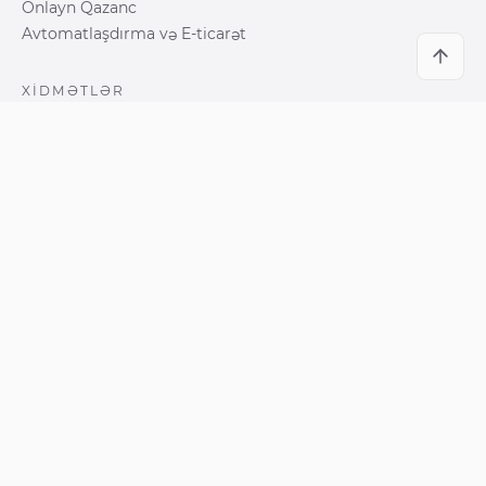
Onlayn Qazanc
Avtomatlaşdırma və E-ticarət
XIDMƏTLƏR
AI Adaptasiyası və Strategiya
AI ilə Böyümə Sistemləri
Biznes Proseslərinin Avtomatlaşdırılması
Marketinq Avtomatlaşdırma Arxitekturası
Gəlir və Konversiya Sistemləri
SEO · AEO · GEO Strategiyası
SOSIAL
LinkedIn
Instagram
Facebook
YouTube