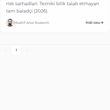
risk sərhədləri. Texniki bilik tələb etməyən
tam bələdçi (2026).
İndi oxu
Müəllif:
Anar Rustamli
‹
1
›