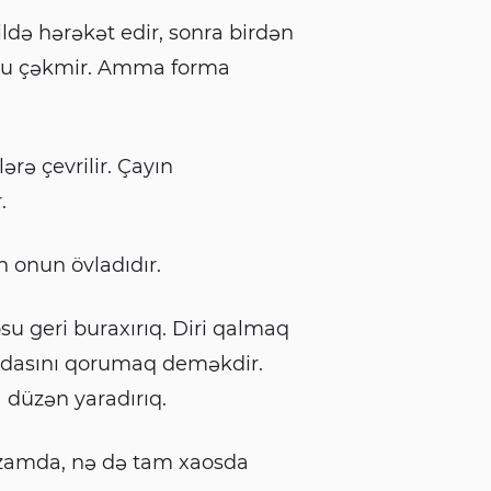
ldə hərəkət edir, sonra birdən
 onu çəkmir. Amma forma
rə çevrilir. Çayın
.
 onun övladıdır.
su geri buraxırıq. Diri qalmaq
 adasını qorumaq deməkdir.
a düzən yaradırıq.
izamda, nə də tam xaosda