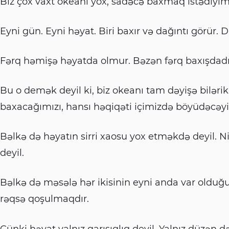
Biz çox vaxt okeanı yox, sadəcə baxmaq istədiyim
Eyni gün. Eyni həyat. Biri baxır və dağıntı görür. D
Fərq həmişə həyatda olmur. Bəzən fərq baxışdadı
Bu o demək deyil ki, biz okeanı tam dəyişə bilər
baxacağımızı, hansı həqiqəti içimizdə böyüdəcəyim
Bəlkə də həyatın sirri xaosu yox etməkdə deyil
deyil.
Bəlkə də məsələ hər ikisinin eyni anda var oldu
rəqsə qoşulmaqdır.
Çünki həyat yalnız qarışıqlıq deyil. Yalnız düzən də