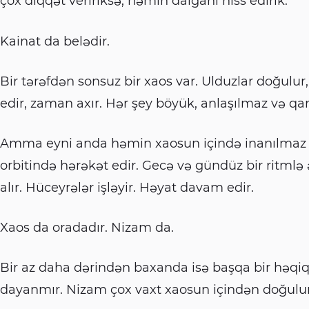
çox diqqət veririksə, həmin dalğanı hiss edirik.
Kainat da belədir.
Bir tərəfdən sonsuz bir xaos var. Ulduzlar doğulur,
edir, zaman axır. Hər şey böyük, anlaşılmaz və qar
Amma eyni anda həmin xaosun içində inanılmaz bi
orbitində hərəkət edir. Gecə və gündüz bir ritmlə
alır. Hüceyrələr işləyir. Həyat davam edir.
Xaos da oradadır. Nizam da.
Bir az daha dərindən baxanda isə başqa bir həqiq
dayanmır. Nizam çox vaxt xaosun içindən doğulur