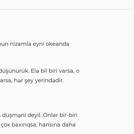
onun nizamla eyni okeanda
üşünürük. Elə bil biri varsa, o
arsa, hər şey yerindədir.
 düşməni deyil. Onlar bir-biri
a çox baxırıqsa, hansına daha