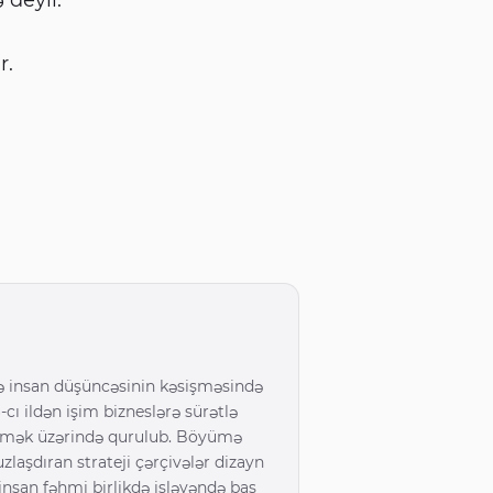
r.
 insan düşüncəsinin kəsişməsində
-cı ildən işim bizneslərə sürətlə
tmək üzərində qurulub. Böyümə
uzlaşdıran strateji çərçivələr dizayn
insan fəhmi birlikdə işləyəndə baş