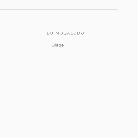
BU MƏQALƏDƏ
Əlaqə