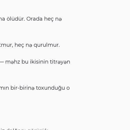
ma ölüdür. Orada heç nə
tmur, heç nə qurulmur.
q — məhz bu ikisinin titrəyən
amın bir-birinə toxunduğu o