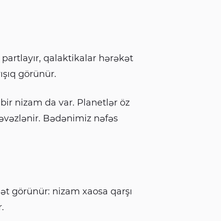
 partlayır, qalaktikalar hərəkət
ışıq görünür.
r nizam da var. Planetlər öz
 əvəzlənir. Bədənimiz nəfəs
ət görünür: nizam xaosa qarşı
.