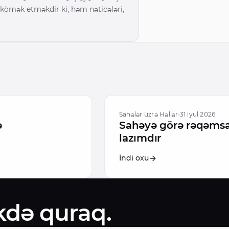
 kömək etməkdir ki, həm nəticələri,
Sahələr üzrə Həllər
31 iyul 2026
ə
Sahəyə görə rəqəmsa
lazımdır
İndi oxu
ikdə quraq.