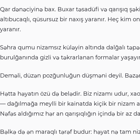
Qar dənəciyinə bax. Buxar təsadüfi və qarışıq şəki
altıbucaqlı, qüsursuz bir naxış yaranır. Heç kim
yaranır.
Səhra qumu nizamsız küləyin altında dalğalı təpələ
burulğanında gizli və təkrarlanan formalar yaşayır
Deməli, düzən pozğunluğun düşməni deyil. Bəzən
Hətta həyatın özü də belədir. Biz nizamı udur, xao
— dağılmağa meylli bir kainatda kiçik bir nizam
Nəfəs aldığımız hər an qarışıqlığın içində bir az d
Bəlkə də ən maraqlı tərəf budur: həyat nə tam n