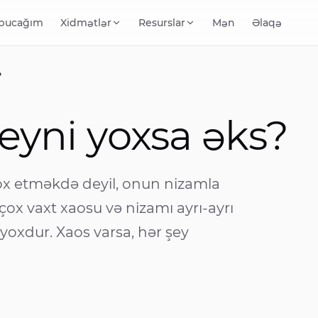
 bucağım
Xidmətlər
Resurslar
Mən
Əlaqə
?
eyni yoxsa əks?
yox etməkdə deyil, onun nizamla
çox vaxt xaosu və nizamı ayrı-ayrı
i yoxdur. Xaos varsa, hər şey