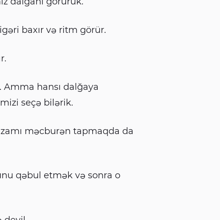
iz dalğanı görürük.
igəri baxır və ritm görür.
r.
ik. Amma hansı dalğaya
izi seçə bilərik.
. Nizamı məcburən tapmaqda da
ğunu qəbul etmək və sonra o
 deyil.