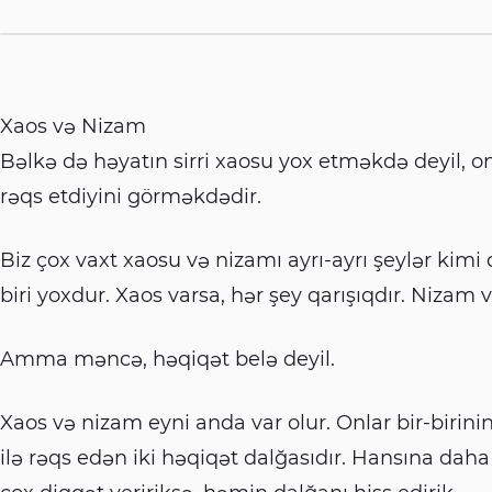
Xaos və Nizam
Bəlkə də həyatın sirri xaosu yox etməkdə deyil, 
rəqs etdiyini görməkdədir.
Biz çox vaxt xaosu və nizamı ayrı-ayrı şeylər kimi d
biri yoxdur. Xaos varsa, hər şey qarışıqdır. Nizam v
Amma məncə, həqiqət belə deyil.
Xaos və nizam eyni anda var olur. Onlar bir-birinin
ilə rəqs edən iki həqiqət dalğasıdır. Hansına dah