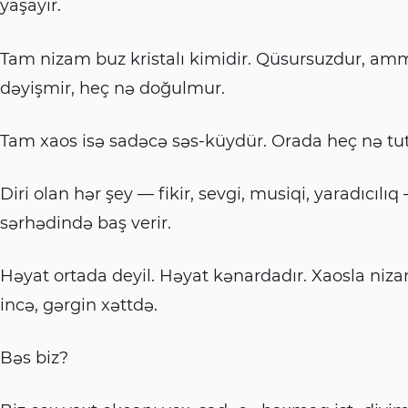
yaşayır.
Tam nizam buz kristalı kimidir. Qüsursuzdur, am
dəyişmir, heç nə doğulmur.
Tam xaos isə sadəcə səs-küydür. Orada heç nə tu
Diri olan hər şey — fikir, sevgi, musiqi, yaradıcılı
sərhədində baş verir.
Həyat ortada deyil. Həyat kənardadır. Xaosla niz
incə, gərgin xəttdə.
Bəs biz?