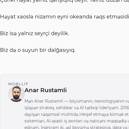
Həyat xaosla nizamın eyni okeanda rəqs etməsidi
Biz isə yalnız seyrçi deyilik.
Biz də o suyun bir dalğasıyıq.
MÜƏLLIF
Anar Rustamli
Mən Anar Rustamli — böyümənin, texnologiyanın və
işləyən strateq, sahibkar və AI tətbiqi lideriyəm. 2016
dəyişən rəqəmsal mühitdə inkişaf etməyə kömək e
sistemləri, AI-əsaslı iş axınları və nəticəni məqsədlə 
edirəm. İnanıram ki, əsl böyümə strategiya, data və 