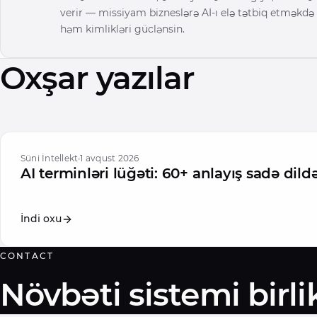
verir — missiyam bizneslərə AI-ı elə tətbiq etməkdə
həm kimlikləri güclənsin.
Oxşar yazılar
Süni İntellekt
1 avqust 2026
AI terminləri lüğəti: 60+ anlayış sadə dild
İndi oxu
CONTACT
Növbəti sistemi birl