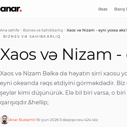
Əsas
Baxış
Ana səhifə
Biznes və Sahibkarlıq
Xaos və Nizam - eyni yoxsa əks
BIZNES VƏ SAHIBKARLIQ
Xaos və Nizam - 
Xaos və Nizam Bəlkə də həyatın sirri xaosu 
eyni okeanda rəqs etdiyini görməkdədir. Biz 
şeylər kimi düşünürük. Elə bil biri varsa, o bir
qarışıqdır.&hellip;
Anar Rustamli
16 iyun 2026
3 dəqiqə oxu
424
söz