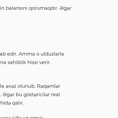
min balansını qorumaqdır. Əgər
sab edir. Amma o ulduzlarla
na sahiblik hissi verir.
la əvəz olunub. Rəqəmlər
. Əgər bu göstəricilər real
hidə qalır.