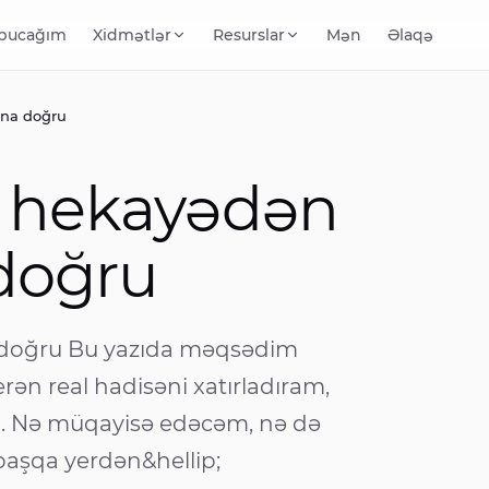
 bucağım
Xidmətlər
Resurslar
Mən
Əlaqə
ına doğru
: hekayədən
 doğru
 doğru Bu yazıda məqsədim
erən real hadisəni xatırladıram,
m. Nə müqayisə edəcəm, nə də
başqa yerdən&hellip;