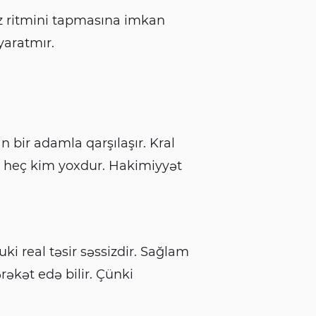
öz ritmini tapmasına imkan
yaratmır.
 bir adamla qarşılaşır. Kral
k heç kim yoxdur. Hakimiyyət
uki real təsir səssizdir. Sağlam
əkət edə bilir. Çünki