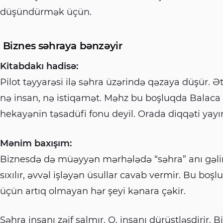
düşündürmək üçün.
Biznes səhraya bənzəyir
Kitabdakı hadisə:
Pilot təyyarəsi ilə səhra üzərində qəzaya düşür. Ə
nə insan, nə istiqamət. Məhz bu boşluqda Balaca Ş
hekayənin təsadüfi fonu deyil. Orada diqqəti yay
Mənim baxışım:
Biznesdə də müəyyən mərhələdə “səhra” anı gəlir. 
sıxılır, əvvəl işləyən üsullar cavab vermir. Bu boşl
üçün artıq olmayan hər şeyi kənara çəkir.
Səhra insanı zəif salmır. O, insanı dürüstləşdirir.