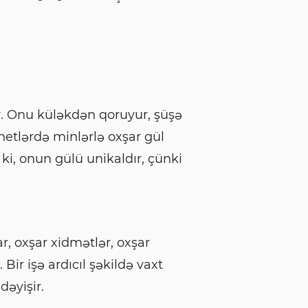
r. Onu küləkdən qoruyur, şüşə
anetlərdə minlərlə oxşar gül
i, onun gülü unikaldır, çünki
, oxşar xidmətlər, oxşar
 Bir işə ardıcıl şəkildə vaxt
əyişir.