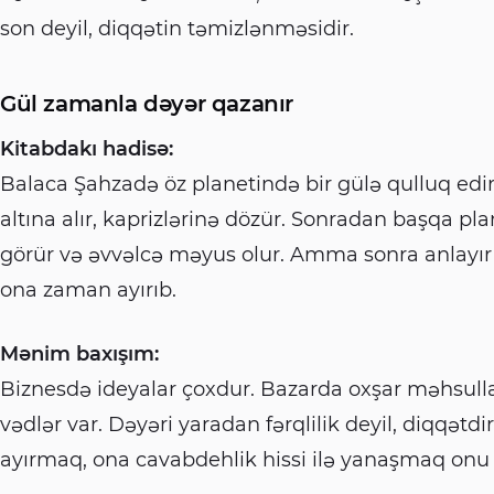
son deyil, diqqətin təmizlənməsidir.
Gül zamanla dəyər qazanır
Kitabdakı hadisə:
Balaca Şahzadə öz planetində bir gülə qulluq edi
altına alır, kaprizlərinə dözür. Sonradan başqa pl
görür və əvvəlcə məyus olur. Amma sonra anlayır k
ona zaman ayırıb.
Mənim baxışım:
Biznesdə ideyalar çoxdur. Bazarda oxşar məhsullar
vədlər var. Dəyəri yaradan fərqlilik deyil, diqqətdir.
ayırmaq, ona cavabdehlik hissi ilə yanaşmaq onu d