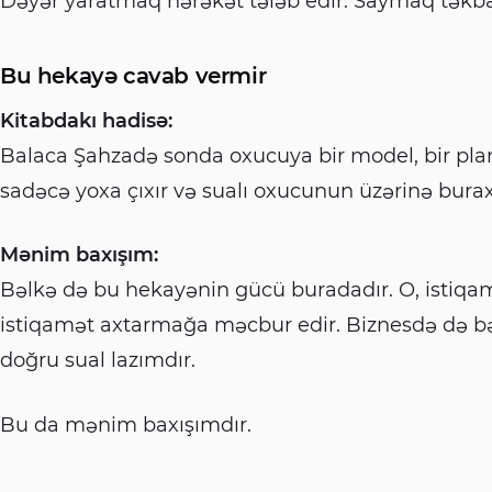
Dəyər yaratmaq hərəkət tələb edir. Saymaq təkbaş
Bu hekayə cavab vermir
Kitabdakı hadisə:
Balaca Şahzadə sonda oxucuya bir model, bir plan,
sadəcə yoxa çıxır və sualı oxucunun üzərinə burax
Mənim baxışım:
Bəlkə də bu hekayənin gücü buradadır. O, istiq
istiqamət axtarmağa məcbur edir. Biznesdə də bə
doğru sual lazımdır.
Bu da mənim baxışımdır.