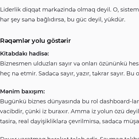
Liderlik diqqət mərkəzində olmaq deyil. O, siste
hər şey sənə bağlıdırsa, bu güc deyil, yükdür.
Rəqəmlər yolu göstərir
Kitabdakı hadisə:
Biznesmen ulduzları sayır və onları özününkü he
heç nə etmir. Sadəcə sayır, yazır, təkrar sayır. Bu o
Mənim baxışım:
Bugünkü biznes dünyasında bu rol dashboard-lar
vacibdir, çünki iz buraxır. Amma iz yolun özü deyil
təsirə, real dəyişikliklərə çevrilmirsə, sadəcə müşa