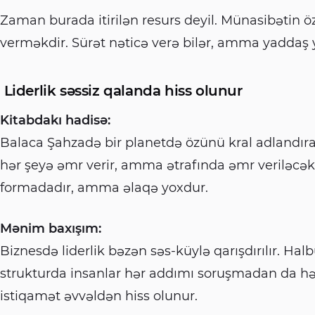
Zaman burada itirilən resurs deyil. Münasibətin 
verməkdir. Sürət nəticə verə bilər, amma yaddaş 
Liderlik səssiz qalanda hiss olunur
Kitabdakı hadisə:
Balaca Şahzadə bir planetdə özünü kral adlandıran
hər şeyə əmr verir, amma ətrafında əmr veriləcə
formadadır, amma əlaqə yoxdur.
Mənim baxışım:
Biznesdə liderlik bəzən səs-küylə qarışdırılır. Halb
strukturda insanlar hər addımı soruşmadan da hər
istiqamət əvvəldən hiss olunur.