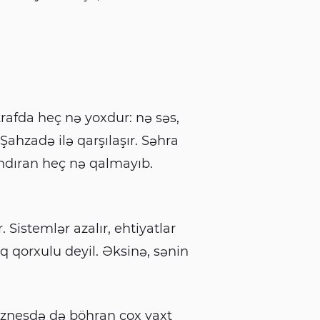
trafda heç nə yoxdur: nə səs,
ahzadə ilə qarşılaşır. Səhra
ındıran heç nə qalmayıb.
Sistemlər azalır, ehtiyatlar
uq qorxulu deyil. Əksinə, sənin
 Biznesdə də böhran çox vaxt