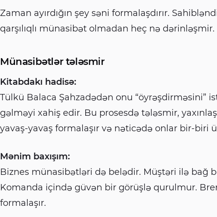
Zaman ayırdığın şey səni formalaşdırır. Sahibləndiy
qarşılıqlı münasibət olmadan heç nə dərinləşmir.
Münasibətlər tələsmir
Kitabdakı hadisə:
Tülkü Balaca Şahzadədən onu “öyrəşdirməsini” ist
gəlməyi xahiş edir. Bu prosesdə tələsmir, yaxınlaş
yavaş-yavaş formalaşır və nəticədə onlar bir-biri ü
Mənim baxışım:
Biznes münasibətləri də belədir. Müştəri ilə bağ 
Komanda içində güvən bir görüşlə qurulmur. Brend 
formalaşır.