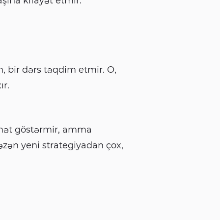
ına kifayət etmir.
 bir dərs təqdim etmir. O,
ır.
amət göstərmir, amma
zən yeni strategiyadan çox,