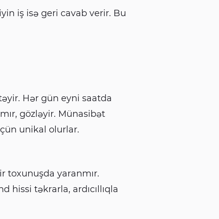
in iş isə geri cavab verir. Bu
əyir. Hər gün eyni saatda
mır, gözləyir. Münasibət
çün unikal olurlar.
bir toxunuşda yaranmır.
hissi təkrarla, ardıcıllıqla