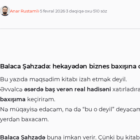
Anar Rustamli
5 fevral 2026
3 dəqiqə oxu
510
söz
Balaca Şahzadə: hekayədən biznes baxışına
Bu yazıda məqsədim kitabı izah etmək deyil.
Əvvəlcə
əsərdə baş verən real hadisəni
xatırladır
baxışıma
keçirirəm.
Nə müqayisə edəcəm, nə də “bu o deyil” deyəcəm
yerdən baxacam.
Balaca Şahzadə
buna imkan verir. Çünki bu kita