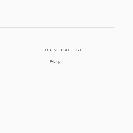
BU MƏQALƏDƏ
Əlaqə