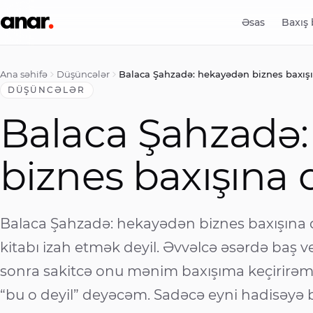
Əsas
Baxış
Ana səhifə
Düşüncələr
Balaca Şahzadə: hekayədən biznes baxış
DÜŞÜNCƏLƏR
Balaca Şahzadə
biznes baxışına
Balaca Şahzadə: hekayədən biznes baxışına
kitabı izah etmək deyil. Əvvəlcə əsərdə baş v
sonra sakitcə onu mənim baxışıma keçirirə
“bu o deyil” deyəcəm. Sadəcə eyni hadisəyə 