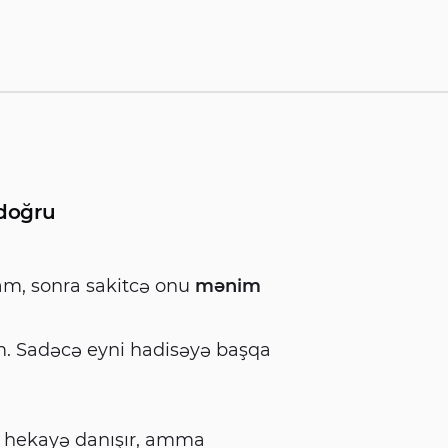
 doğru
am, sonra sakitcə onu
mənim
. Sadəcə eyni hadisəyə başqa
b hekayə danışır, amma